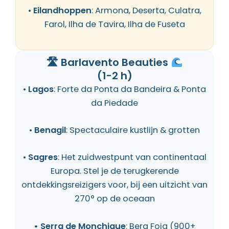
•
Eilandhoppen
: Armona, Deserta, Culatra,
Farol, Ilha de Tavira, Ilha de Fuseta
🛣 Barlavento Beauties
(1-2 h)
•
Lagos
: Forte da Ponta da Bandeira &
Ponta
da Piedade
•
Benagil
: Spectaculaire kustlijn & grotten
•
Sagres
: Het zuidwestpunt van continentaal
Europa. Stel je de terugkerende
ontdekkingsreizigers voor, bij een uitzicht van
270° op de oceaan
•
Serra de Monchique
: Berg Foia (900+