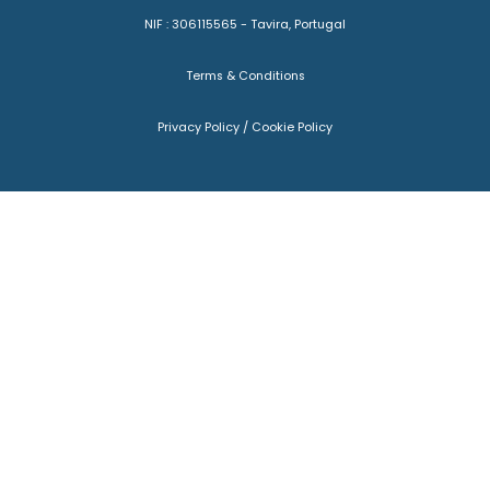
NIF : 306115565 - Tavira, Portugal
Terms & Conditions
Privacy Policy
/
Cookie Policy