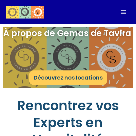
Aller
au
contenu
À propos de Gemas de Tavira
Découvrez nos locations
Rencontrez vos
Experts en